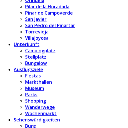
Orihuela
Pilar de la Horadada
Pinar de Campoverde
San Javier
San Pedro del Pinartar
Torrevieja
Villajoyosa
Unterkunft
Campingplatz
Stellplatz
Bungalow
Ausflugsziele
Fiestas
Markthallen
Museum
Parks
Shopping
Wanderwege
Wochenmarkt
Sehenswürdigkeiten
Burg