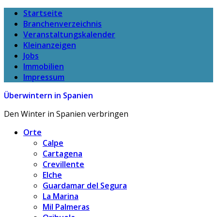
Startseite
Branchenverzeichnis
Veranstaltungskalender
Kleinanzeigen
Jobs
Immobilien
Impressum
Überwintern in Spanien
Den Winter in Spanien verbringen
Orte
Calpe
Cartagena
Crevillente
Elche
Guardamar del Segura
La Marina
Mil Palmeras