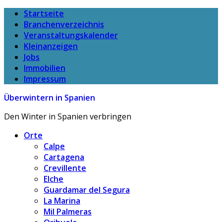
Startseite
Branchenverzeichnis
Veranstaltungskalender
Kleinanzeigen
Jobs
Immobilien
Impressum
Überwintern in Spanien
Den Winter in Spanien verbringen
Orte
Calpe
Cartagena
Crevillente
Elche
Guardamar del Segura
La Marina
Mil Palmeras