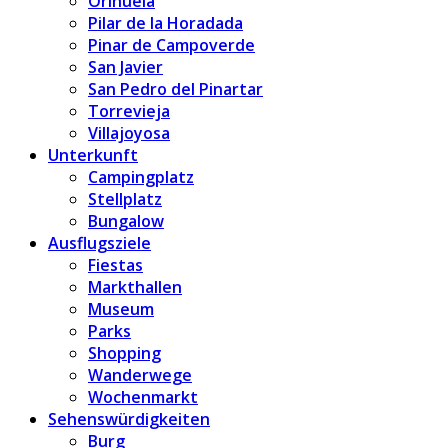
Orihuela
Pilar de la Horadada
Pinar de Campoverde
San Javier
San Pedro del Pinartar
Torrevieja
Villajoyosa
Unterkunft
Campingplatz
Stellplatz
Bungalow
Ausflugsziele
Fiestas
Markthallen
Museum
Parks
Shopping
Wanderwege
Wochenmarkt
Sehenswürdigkeiten
Burg