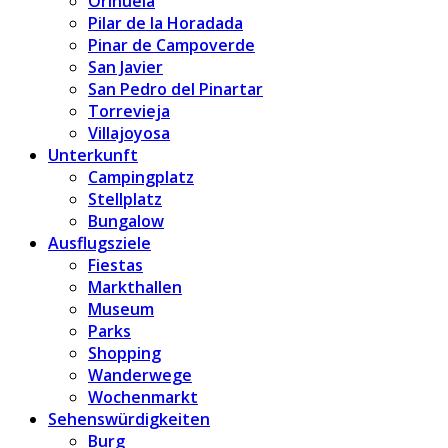
Orihuela
Pilar de la Horadada
Pinar de Campoverde
San Javier
San Pedro del Pinartar
Torrevieja
Villajoyosa
Unterkunft
Campingplatz
Stellplatz
Bungalow
Ausflugsziele
Fiestas
Markthallen
Museum
Parks
Shopping
Wanderwege
Wochenmarkt
Sehenswürdigkeiten
Burg