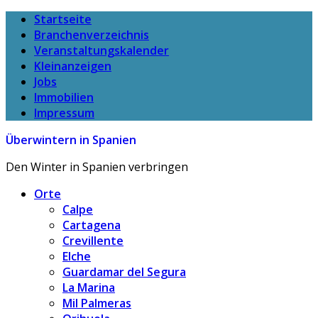
Startseite
Branchenverzeichnis
Veranstaltungskalender
Kleinanzeigen
Jobs
Immobilien
Impressum
Überwintern in Spanien
Den Winter in Spanien verbringen
Orte
Calpe
Cartagena
Crevillente
Elche
Guardamar del Segura
La Marina
Mil Palmeras