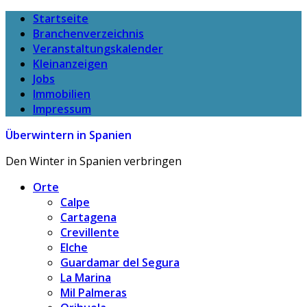
Startseite
Branchenverzeichnis
Veranstaltungskalender
Kleinanzeigen
Jobs
Immobilien
Impressum
Überwintern in Spanien
Den Winter in Spanien verbringen
Orte
Calpe
Cartagena
Crevillente
Elche
Guardamar del Segura
La Marina
Mil Palmeras