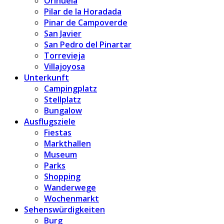
Orihuela
Pilar de la Horadada
Pinar de Campoverde
San Javier
San Pedro del Pinartar
Torrevieja
Villajoyosa
Unterkunft
Campingplatz
Stellplatz
Bungalow
Ausflugsziele
Fiestas
Markthallen
Museum
Parks
Shopping
Wanderwege
Wochenmarkt
Sehenswürdigkeiten
Burg