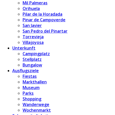
Mil Palmeras
Orihuela
Pilar de la Horadada
Pinar de Campoverde
San Javier
San Pedro del Pinartar
Torrevieja
Villajoyosa
Unterkunft
Campingplatz
Stellplatz
Bungalow
Ausflugsziele
Fiestas
Markthallen
Museum
Parks
Shopping
Wanderwege
Wochenmarkt