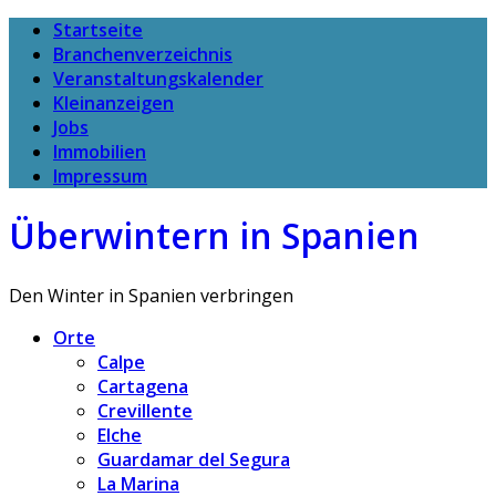
Startseite
Branchenverzeichnis
Veranstaltungskalender
Kleinanzeigen
Jobs
Immobilien
Impressum
Überwintern in Spanien
Den Winter in Spanien verbringen
Orte
Calpe
Cartagena
Crevillente
Elche
Guardamar del Segura
La Marina