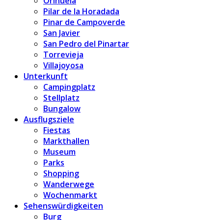
Orihuela
Pilar de la Horadada
Pinar de Campoverde
San Javier
San Pedro del Pinartar
Torrevieja
Villajoyosa
Unterkunft
Campingplatz
Stellplatz
Bungalow
Ausflugsziele
Fiestas
Markthallen
Museum
Parks
Shopping
Wanderwege
Wochenmarkt
Sehenswürdigkeiten
Burg