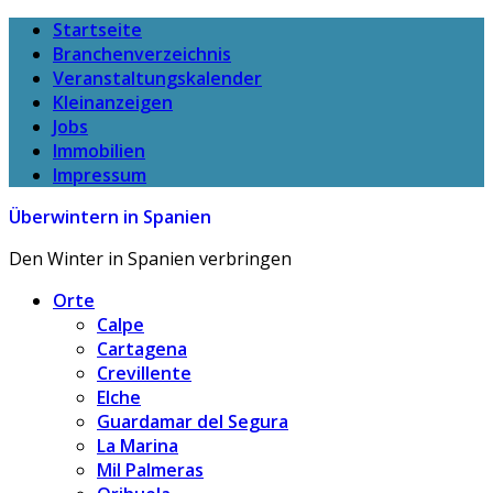
Startseite
Branchenverzeichnis
Veranstaltungskalender
Kleinanzeigen
Jobs
Immobilien
Impressum
Überwintern in Spanien
Den Winter in Spanien verbringen
Orte
Calpe
Cartagena
Crevillente
Elche
Guardamar del Segura
La Marina
Mil Palmeras