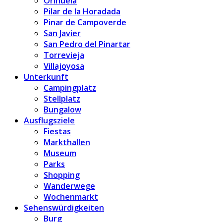
Orihuela
Pilar de la Horadada
Pinar de Campoverde
San Javier
San Pedro del Pinartar
Torrevieja
Villajoyosa
Unterkunft
Campingplatz
Stellplatz
Bungalow
Ausflugsziele
Fiestas
Markthallen
Museum
Parks
Shopping
Wanderwege
Wochenmarkt
Sehenswürdigkeiten
Burg