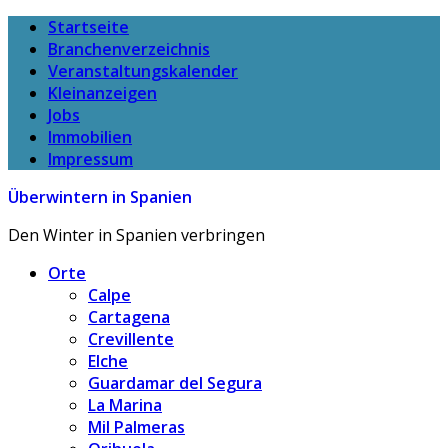
Startseite
Branchenverzeichnis
Veranstaltungskalender
Kleinanzeigen
Jobs
Immobilien
Impressum
Überwintern in Spanien
Den Winter in Spanien verbringen
Orte
Calpe
Cartagena
Crevillente
Elche
Guardamar del Segura
La Marina
Mil Palmeras