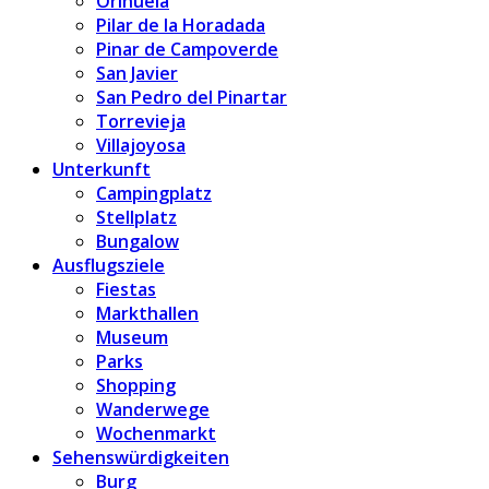
Orihuela
Pilar de la Horadada
Pinar de Campoverde
San Javier
San Pedro del Pinartar
Torrevieja
Villajoyosa
Unterkunft
Campingplatz
Stellplatz
Bungalow
Ausflugsziele
Fiestas
Markthallen
Museum
Parks
Shopping
Wanderwege
Wochenmarkt
Sehenswürdigkeiten
Burg