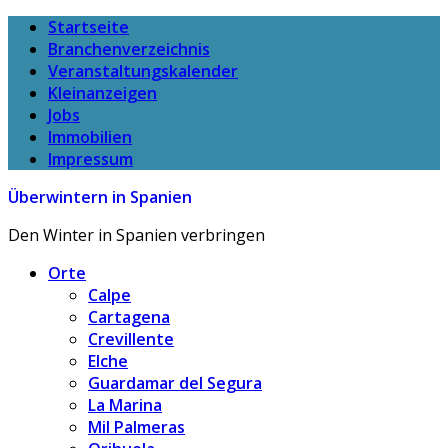
Startseite
Branchenverzeichnis
Veranstaltungskalender
Kleinanzeigen
Jobs
Immobilien
Impressum
Überwintern in Spanien
Den Winter in Spanien verbringen
Orte
Calpe
Cartagena
Crevillente
Elche
Guardamar del Segura
La Marina
Mil Palmeras