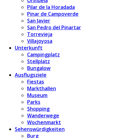
Orihuela
Pilar de la Horadada
Pinar de Campoverde
San Javier
San Pedro del Pinartar
Torrevieja
Villajoyosa
Unterkunft
Campingplatz
Stellplatz
Bungalow
Ausflugsziele
Fiestas
Markthallen
Museum
Parks
Shopping
Wanderwege
Wochenmarkt
Sehenswürdigkeiten
Burg