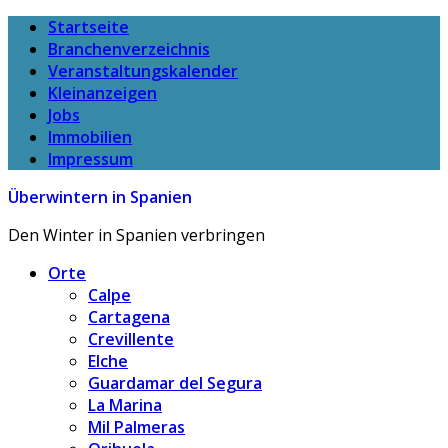
Startseite
Branchenverzeichnis
Veranstaltungskalender
Kleinanzeigen
Jobs
Immobilien
Impressum
Überwintern in Spanien
Den Winter in Spanien verbringen
Orte
Calpe
Cartagena
Crevillente
Elche
Guardamar del Segura
La Marina
Mil Palmeras