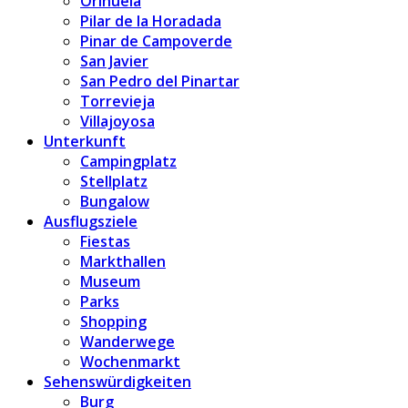
Orihuela
Pilar de la Horadada
Pinar de Campoverde
San Javier
San Pedro del Pinartar
Torrevieja
Villajoyosa
Unterkunft
Campingplatz
Stellplatz
Bungalow
Ausflugsziele
Fiestas
Markthallen
Museum
Parks
Shopping
Wanderwege
Wochenmarkt
Sehenswürdigkeiten
Burg