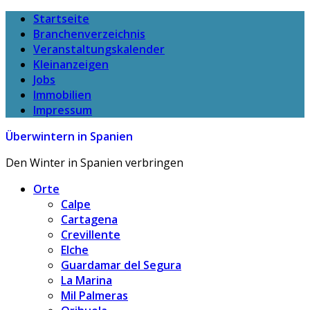
Startseite
Branchenverzeichnis
Veranstaltungskalender
Kleinanzeigen
Jobs
Immobilien
Impressum
Überwintern in Spanien
Den Winter in Spanien verbringen
Orte
Calpe
Cartagena
Crevillente
Elche
Guardamar del Segura
La Marina
Mil Palmeras