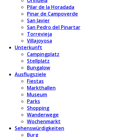
Orihuela
Pilar de la Horadada
Pinar de Campoverde
San Javier
San Pedro del Pinartar
Torrevieja
Villajoyosa
Unterkunft
Campingplatz
Stellplatz
Bungalow
Ausflugsziele
Fiestas
Markthallen
Museum
Parks
Shopping
Wanderwege
Wochenmarkt
Sehenswürdigkeiten
Burg