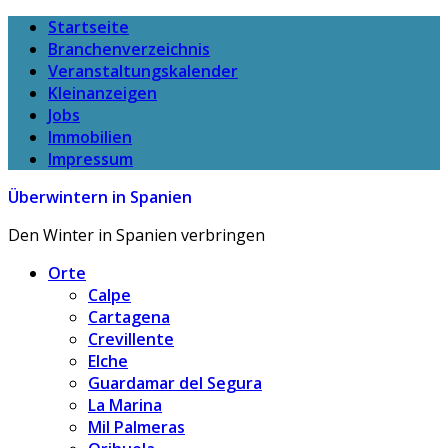
Startseite
Branchenverzeichnis
Veranstaltungskalender
Kleinanzeigen
Jobs
Immobilien
Impressum
Überwintern in Spanien
Den Winter in Spanien verbringen
Orte
Calpe
Cartagena
Crevillente
Elche
Guardamar del Segura
La Marina
Mil Palmeras