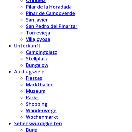
Orihuela
Pilar de la Horadada
Pinar de Campoverde
San Javier
San Pedro del Pinartar
Torrevieja
Villajoyosa
Unterkunft
Campingplatz
Stellplatz
Bungalow
Ausflugsziele
Fiestas
Markthallen
Museum
Parks
Shopping
Wanderwege
Wochenmarkt
Sehenswürdigkeiten
Burg