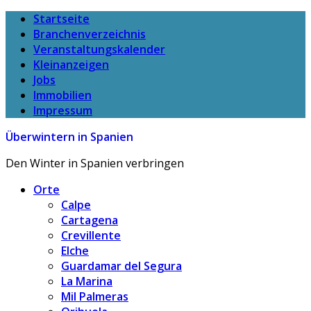
Startseite
Branchenverzeichnis
Veranstaltungskalender
Kleinanzeigen
Jobs
Immobilien
Impressum
Überwintern in Spanien
Den Winter in Spanien verbringen
Orte
Calpe
Cartagena
Crevillente
Elche
Guardamar del Segura
La Marina
Mil Palmeras