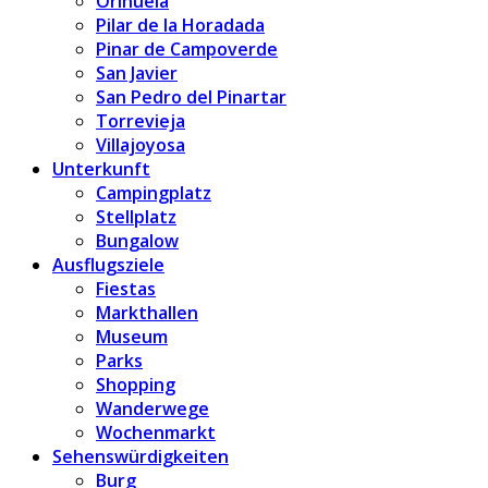
Orihuela
Pilar de la Horadada
Pinar de Campoverde
San Javier
San Pedro del Pinartar
Torrevieja
Villajoyosa
Unterkunft
Campingplatz
Stellplatz
Bungalow
Ausflugsziele
Fiestas
Markthallen
Museum
Parks
Shopping
Wanderwege
Wochenmarkt
Sehenswürdigkeiten
Burg