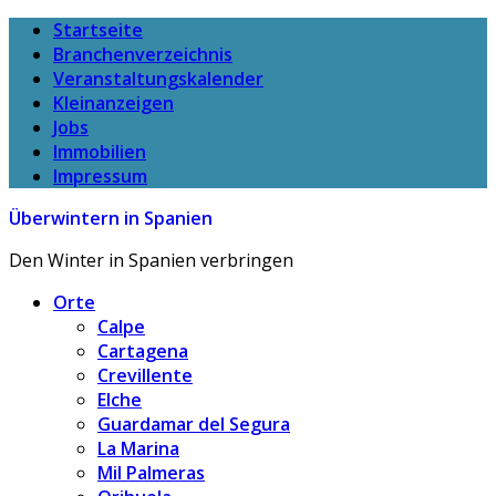
Startseite
Branchenverzeichnis
Veranstaltungskalender
Kleinanzeigen
Jobs
Immobilien
Impressum
Überwintern in Spanien
Den Winter in Spanien verbringen
Orte
Calpe
Cartagena
Crevillente
Elche
Guardamar del Segura
La Marina
Mil Palmeras