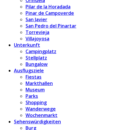
Orihuela
Pilar de la Horadada
Pinar de Campoverde
San Javier
San Pedro del Pinartar
Torrevieja
Villajoyosa
Unterkunft
Campingplatz
Stellplatz
Bungalow
Ausflugsziele
Fiestas
Markthallen
Museum
Parks
Shopping
Wanderwege
Wochenmarkt
Sehenswürdigkeiten
Burg