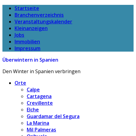
Startseite
Branchenverzeichnis
Veranstaltungskalender
Kleinanzeigen
Jobs
Immobilien
Impressum
Überwintern in Spanien
Den Winter in Spanien verbringen
Orte
Calpe
Cartagena
Crevillente
Elche
Guardamar del Segura
La Marina
Mil Palmeras