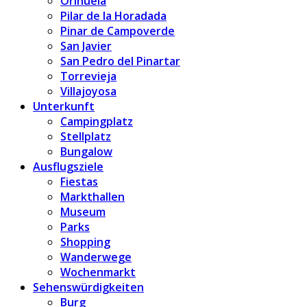
Orihuela
Pilar de la Horadada
Pinar de Campoverde
San Javier
San Pedro del Pinartar
Torrevieja
Villajoyosa
Unterkunft
Campingplatz
Stellplatz
Bungalow
Ausflugsziele
Fiestas
Markthallen
Museum
Parks
Shopping
Wanderwege
Wochenmarkt
Sehenswürdigkeiten
Burg