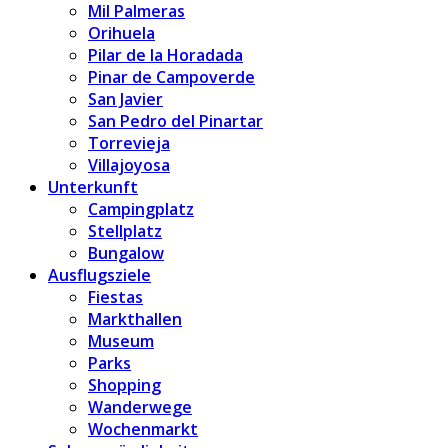
Mil Palmeras
Orihuela
Pilar de la Horadada
Pinar de Campoverde
San Javier
San Pedro del Pinartar
Torrevieja
Villajoyosa
Unterkunft
Campingplatz
Stellplatz
Bungalow
Ausflugsziele
Fiestas
Markthallen
Museum
Parks
Shopping
Wanderwege
Wochenmarkt