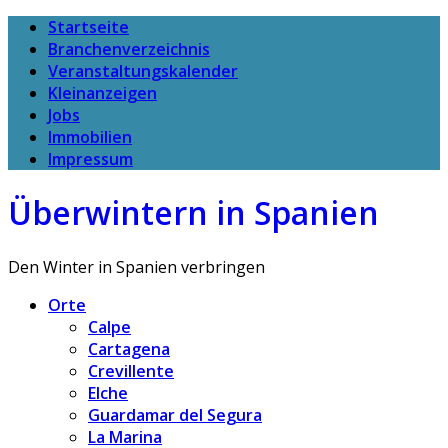
Startseite
Branchenverzeichnis
Veranstaltungskalender
Kleinanzeigen
Jobs
Immobilien
Impressum
Überwintern in Spanien
Den Winter in Spanien verbringen
Orte
Calpe
Cartagena
Crevillente
Elche
Guardamar del Segura
La Marina