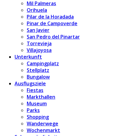
Mil Palmeras
Orihuela
Pilar de la Horadada
Pinar de Campoverde
San Javier
San Pedro del Pinartar
Torrevieja
Villajoyosa
Unterkunft
Campingplatz
Stellplatz
Bungalow
Ausflugsziele
Fiestas
Markthallen
Museum
Parks
Shopping
Wanderwege
Wochenmarkt