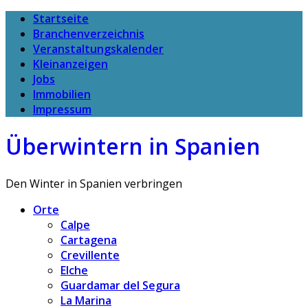
Startseite
Branchenverzeichnis
Veranstaltungskalender
Kleinanzeigen
Jobs
Immobilien
Impressum
Überwintern in Spanien
Den Winter in Spanien verbringen
Orte
Calpe
Cartagena
Crevillente
Elche
Guardamar del Segura
La Marina