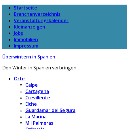
Startseite
Branchenverzeichnis
Veranstaltungskalender
Kleinanzeigen
Jobs
Immobilien
Impressum
Überwintern in Spanien
Den Winter in Spanien verbringen
Orte
Calpe
Cartagena
Crevillente
Elche
Guardamar del Segura
La Marina
Mil Palmeras