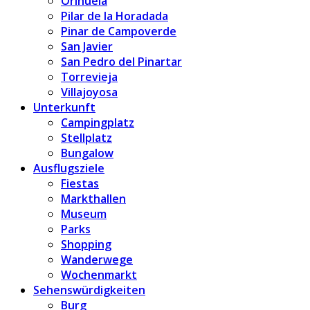
Orihuela
Pilar de la Horadada
Pinar de Campoverde
San Javier
San Pedro del Pinartar
Torrevieja
Villajoyosa
Unterkunft
Campingplatz
Stellplatz
Bungalow
Ausflugsziele
Fiestas
Markthallen
Museum
Parks
Shopping
Wanderwege
Wochenmarkt
Sehenswürdigkeiten
Burg