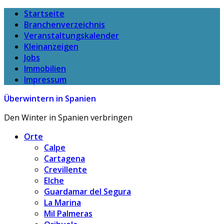
Startseite
Branchenverzeichnis
Veranstaltungskalender
Kleinanzeigen
Jobs
Immobilien
Impressum
Überwintern in Spanien
Den Winter in Spanien verbringen
Orte
Calpe
Cartagena
Crevillente
Elche
Guardamar del Segura
La Marina
Mil Palmeras