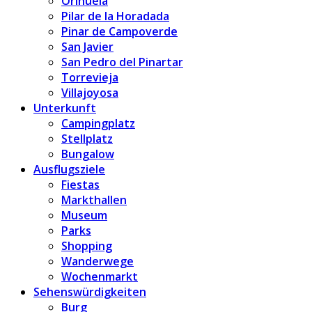
Orihuela
Pilar de la Horadada
Pinar de Campoverde
San Javier
San Pedro del Pinartar
Torrevieja
Villajoyosa
Unterkunft
Campingplatz
Stellplatz
Bungalow
Ausflugsziele
Fiestas
Markthallen
Museum
Parks
Shopping
Wanderwege
Wochenmarkt
Sehenswürdigkeiten
Burg