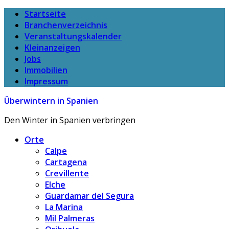
Startseite
Branchenverzeichnis
Veranstaltungskalender
Kleinanzeigen
Jobs
Immobilien
Impressum
Überwintern in Spanien
Den Winter in Spanien verbringen
Orte
Calpe
Cartagena
Crevillente
Elche
Guardamar del Segura
La Marina
Mil Palmeras