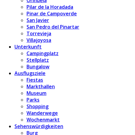
Orihuela
Pilar de la Horadada
Pinar de Campoverde
San Javier
San Pedro del Pinartar
Torrevieja
Villajoyosa
Unterkunft
Campingplatz
Stellplatz
Bungalow
Ausflugsziele
Fiestas
Markthallen
Museum
Parks
Shopping
Wanderwege
Wochenmarkt
Sehenswürdigkeiten
Burg