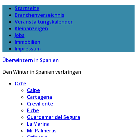
Startseite
Branchenverzeichnis
Veranstaltungskalender
Kleinanzeigen
Jobs
Immobilien
Impressum
Überwintern in Spanien
Den Winter in Spanien verbringen
Orte
Calpe
Cartagena
Crevillente
Elche
Guardamar del Segura
La Marina
Mil Palmeras