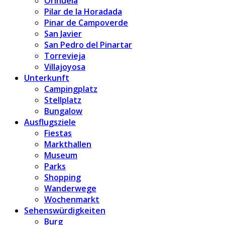
Orihuela
Pilar de la Horadada
Pinar de Campoverde
San Javier
San Pedro del Pinartar
Torrevieja
Villajoyosa
Unterkunft
Campingplatz
Stellplatz
Bungalow
Ausflugsziele
Fiestas
Markthallen
Museum
Parks
Shopping
Wanderwege
Wochenmarkt
Sehenswürdigkeiten
Burg