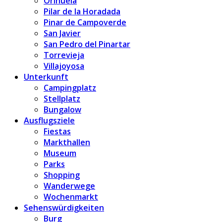
Orihuela
Pilar de la Horadada
Pinar de Campoverde
San Javier
San Pedro del Pinartar
Torrevieja
Villajoyosa
Unterkunft
Campingplatz
Stellplatz
Bungalow
Ausflugsziele
Fiestas
Markthallen
Museum
Parks
Shopping
Wanderwege
Wochenmarkt
Sehenswürdigkeiten
Burg