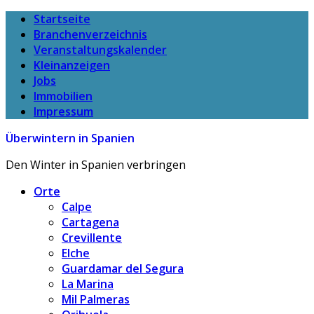
Startseite
Branchenverzeichnis
Veranstaltungskalender
Kleinanzeigen
Jobs
Immobilien
Impressum
Überwintern in Spanien
Den Winter in Spanien verbringen
Orte
Calpe
Cartagena
Crevillente
Elche
Guardamar del Segura
La Marina
Mil Palmeras