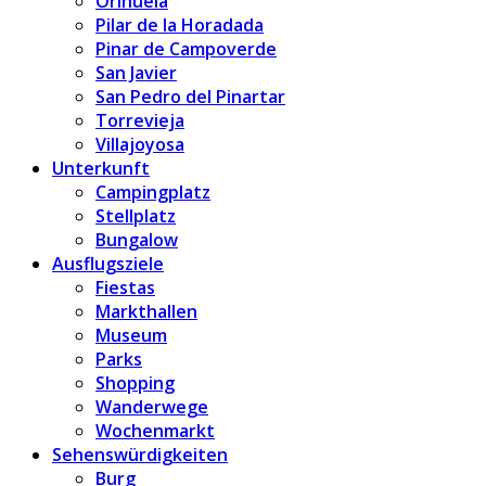
Orihuela
Pilar de la Horadada
Pinar de Campoverde
San Javier
San Pedro del Pinartar
Torrevieja
Villajoyosa
Unterkunft
Campingplatz
Stellplatz
Bungalow
Ausflugsziele
Fiestas
Markthallen
Museum
Parks
Shopping
Wanderwege
Wochenmarkt
Sehenswürdigkeiten
Burg