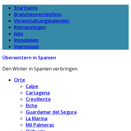
Startseite
Branchenverzeichnis
Veranstaltungskalender
Kleinanzeigen
Jobs
Immobilien
Impressum
Überwintern in Spanien
Den Winter in Spanien verbringen
Orte
Calpe
Cartagena
Crevillente
Elche
Guardamar del Segura
La Marina
Mil Palmeras