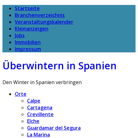
Startseite
Branchenverzeichnis
Veranstaltungskalender
Kleinanzeigen
Jobs
Immobilien
Impressum
Überwintern in Spanien
Den Winter in Spanien verbringen
Orte
Calpe
Cartagena
Crevillente
Elche
Guardamar del Segura
La Marina