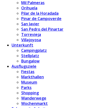
Mil Palmeras
Orihuela
Pilar de la Horadada
Pinar de Campoverde
San Javier
San Pedro del Pinartar
Torrevieja
Villajoyosa
Unterkunft
Campingplatz
Stellplatz
Bungalow
Ausflugsziele
Fiestas
Markthallen
Museum
Parks
Shopping
Wanderwege
Wochenmarkt